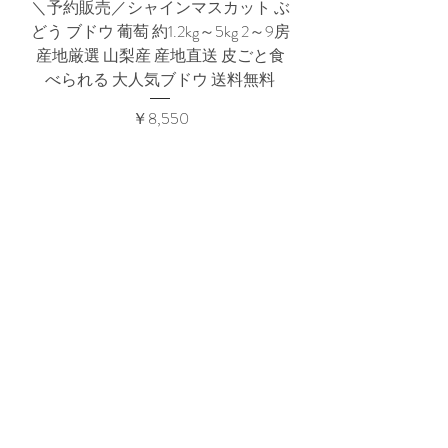
＼予約販売／シャインマスカット ぶ
どう ブドウ 葡萄 約1.2kg～5kg 2～9房
産地厳選 山梨産 産地直送 皮ごと食
べられる 大人気ブドウ 送料無料
価格
￥8,550