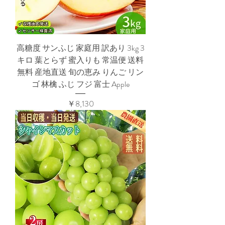
高糖度 サンふじ 家庭用 訳あり 3kg 3
キロ 葉とらず 蜜入りも 常温便 送料
無料 産地直送 旬の恵み りんご リン
ゴ 林檎 ふじ フジ 富士 Apple
価格
￥8,130