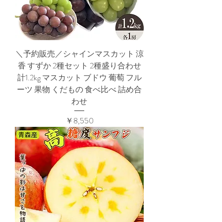
＼予約販売／シャインマスカット 涼
香 すずか 2種セット 2種盛り合わせ
計1.2kg マスカット ブドウ 葡萄 フル
ーツ 果物 くだもの 食べ比べ 詰め合
わせ
価格
￥8,550