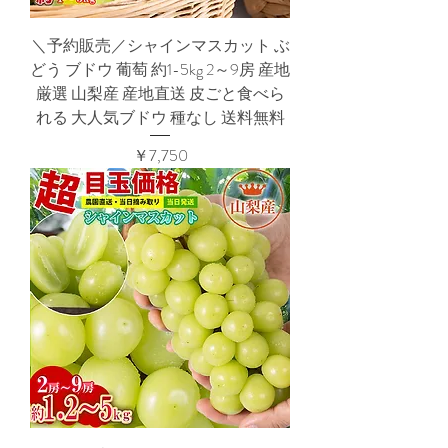
＼予約販売／シャインマスカット ぶ
どう ブドウ 葡萄 約1-5kg 2～9房 産地
厳選 山梨産 産地直送 皮ごと食べら
れる 大人気ブドウ 種なし 送料無料
価格
￥7,750