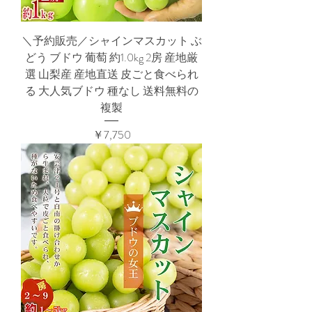
＼予約販売／シャインマスカット ぶ
どう ブドウ 葡萄 約1.0kg 2房 産地厳
選 山梨産 産地直送 皮ごと食べられ
る 大人気ブドウ 種なし 送料無料の
複製
価格
￥7,750