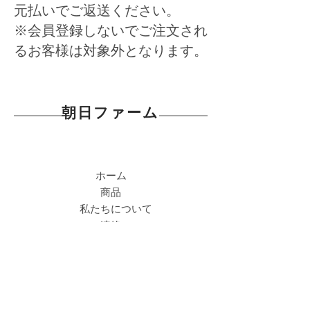
元払いでご返送ください。
※会員登録しないでご注文され
るお客様は対象外となります。
朝日ファーム
​ホーム
商品
私たちについて
​連絡
事業者： 株式会社朝日ファーム
運営統括責任者 ： 楊 ケツ
所在地：山梨県笛吹市石和町中島125-1グ
ランシエ-又笛吹102
電話番号： 055-288-9834
発送 & 返品